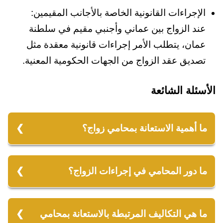
الإجراءات القانونية الخاصة بالأجانب المقيمين:
عند الزواج بين عماني وأجنبي مقيم في سلطنة
عمان، يتطلب الأمر إجراءات قانونية معقدة مثل
تصديق عقد الزواج من الجهات الحكومية المعنية.
الأسئلة الشائعة
ما أهمية الاستعانة بمحامي زواج؟
الاستعانة بمحامي زواج تضمن تسريع الإجراءات
وتوفير الحماية القانونية لحقوق الزوجين. كما
ما دور المحامي في إجراءات الزواج؟
يضمن المحامي أن العقد يتماشى مع القوانين
محامي الزواج يتولى توثيق عقد الزواج، تقديم
المحلية.
الاستشارات القانونية، تسريع الإجراءات القانونية،
ما هي التكاليف المرتبطة بالاستعانة بمحامي