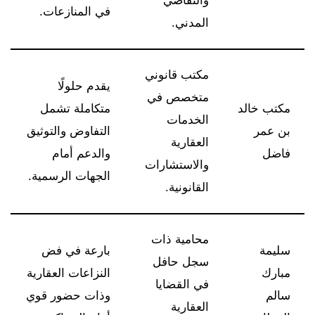
والتقاضي
في المنازعات.
المدني.
مكتب قانوني
يقدم حلولًا
متخصص في
مكتب خالد
متكاملة تشمل
الخدمات
بن عمر
التفاوض والتوثيق
العقارية
فاضل
والدعم أمام
والاستشارات
الجهات الرسمية.
القانونية.
محامية ذات
سليمة
بارعة في فض
سجل حافل
مبارك
النزاعات العقارية
في القضايا
سالم
وذات حضور قوي
العقارية