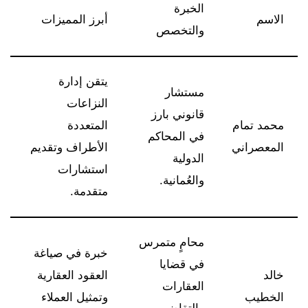
الخبرة
الاسم
أبرز المميزات
والتخصص
يتقن إدارة
مستشار
النزاعات
قانوني بارز
محمد تمام
المتعددة
في المحاكم
المعصراني
الأطراف وتقديم
الدولية
استشارات
والعُمانية.
متقدمة.
محامٍ متمرس
خبرة في صياغة
في قضايا
خالد
العقود العقارية
العقارات
الخطيب
وتمثيل العملاء