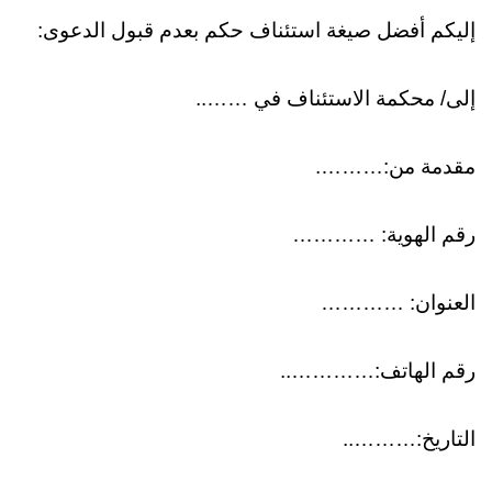
إليكم أفضل صيغة استئناف حكم بعدم قبول الدعوى:
إلى/ محكمة الاستئناف في ……..
مقدمة من:……….
رقم الهوية: …………
العنوان: …………
رقم الهاتف:…………..
التاريخ:………..