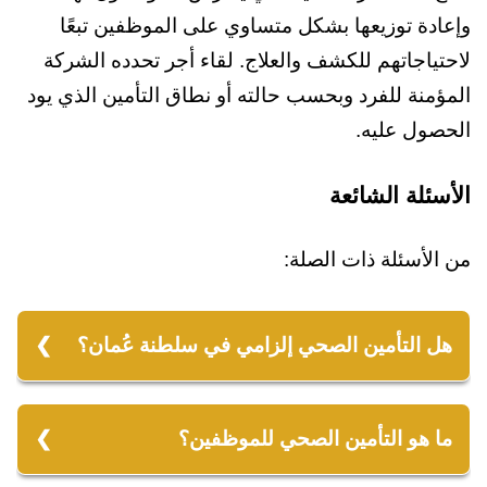
وإعادة توزيعها بشكل متساوي على الموظفين تبعًا
لاحتياجاتهم للكشف والعلاج. لقاء أجر تحدده الشركة
المؤمنة للفرد وبحسب حالته أو نطاق التأمين الذي يود
الحصول عليه.
الأسئلة الشائعة
من الأسئلة ذات الصلة:
هل التأمين الصحي إلزامي في سلطنة عُمان؟
نعم، التأمين الصحي إلزامي في سلطنة عُمان،
حيث تُلزم سلطنة عُمان كافة المقيمين أن يحصلوا
ما هو التأمين الصحي للموظفين؟
على الحدّ الأدنى أقلّه من تغطية التأمين الطبي