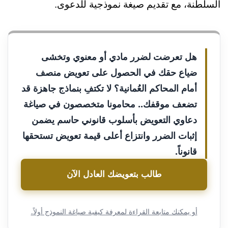
السلطنة، مع تقديم صيغة نموذجية للدعوى.
هل تعرضت لضرر مادي أو معنوي وتخشى
ضياع حقك في الحصول على تعويض منصف
أمام المحاكم العُمانية؟ لا تكتفِ بنماذج جاهزة قد
تضعف موقفك.. محامونا متخصصون في صياغة
دعاوي التعويض بأسلوب قانوني حاسم يضمن
إثبات الضرر وانتزاع أعلى قيمة تعويض تستحقها
قانوناً.
طالب بتعويضك العادل الآن
أو يمكنك متابعة القراءة لمعرفة كيفية صياغة النموذج أولاً.