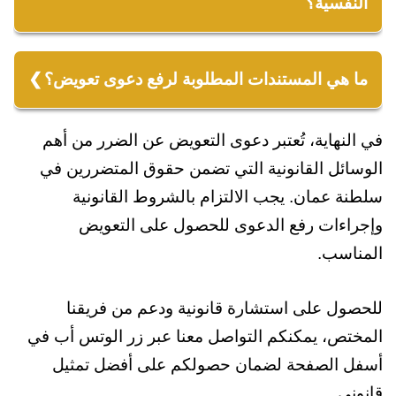
النفسية؟
10 سنوات من تاريخ وقوع الضرر.
نعم، يمكن رفع دعوى تعويض عن الأضرار النفسية
القانون العماني يتيح رفع دعوى تعويض عن الأضرار
ما هي المستندات المطلوبة لرفع دعوى تعويض؟
النفسية والمعنوية بشرط إثبات الضرر وتأثيره على
المستندات المطلوبة لرفع دعوى تعويض:
المدعي.
في النهاية، تُعتبر دعوى التعويض عن الضرر من أهم
1. نسخة من الهوية الشخصية.
الوسائل القانونية التي تضمن حقوق المتضررين في
2. تقرير يثبت وقوع الضرر (مثل تقرير طبي أو
سلطنة عمان. يجب الالتزام بالشروط القانونية
تقدير خسائر).
وإجراءات رفع الدعوى للحصول على التعويض
3. مستندات تدعم وجود علاقة سببية بين الفعل
المناسب.
والضرر.
للحصول على استشارة قانونية ودعم من فريقنا
المختص، يمكنكم التواصل معنا عبر زر الوتس أب في
أسفل الصفحة لضمان حصولكم على أفضل تمثيل
قانوني.