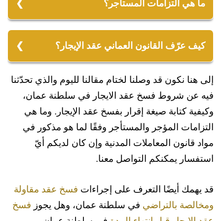
قانون المعاملات المدنية تتمثل في تسليم العقار
ما هي التزامات المستأجر؟
المؤجر أو المستأجر.
إنذاره.
المراد تأجيره بحالة تصلح للسكن أو التجارة
3. حاجة المؤجر للمكان المؤجر وعدم وجود أي
التزامات المستأجر نصّت عليها المادة 544 والمادة
وبالتالي تحقيق المنفعة المقصودة منه، وتمكين
مكان آخر لديه.
546 من قانون المعاملات المدنية وتتمثل في أن
كيف عرّف القانون العماني عقد الإيجار؟
المستأجر من الانتفاع بالمأجور وعدم إعاقته.
يضمن المستأجر عدم إحداث أي تغييرات في
عرف القانون العماني عقد الإيجار بأنّه العقد الذي
العقار المؤجر دون رضا المؤجر، وضمان عدم
إلى هنا نكون قد وصلنا لختام مقالنا لليوم والذي تحدّثنا
يلتزم المؤجر بموجبه تمكين المستأجر من الانتفاع
إتلافه والحفاظ عليه محافظة الشخص العادي.
فيه عن شروط فسخ عقد الايجار في سلطنة عمان،
بالمأجور لمدة معيّنة لقاء عوض وأجار.
وكيفية كتابة صيغة إقرار بفسخ عقد الإيجار. وما هي
التزامات المؤجر والمستأجر وفقًا لما هو مذكور في
مواد قانون المعاملات المدنية وإن كان لديكم أيّ
استفسار يمكنكم التواصل معنا.
قد يهمك أيضًا التعرف على إجراءات
فسخ عقد مقاولة
ومخالصة بالتراضي
في سلطنة عمان، وهل يجوز
فسخ
عقد الايجار قبل انتهاء المدة
في سلطنة عمان.