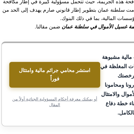
افحة هذه الجريمة، حيث تتحمل مسؤولية كبيرة في إطار مكافحة
امت سلطنة عمان بتطوير إطار قانوني صارم يهدف إلى الحد من
سسات المالية، بما في ذلك البنوك.
ريمة غسيل الأموال في سلطنة عمان
ضمن مقالنا.
مالية مشبوهة
ات المغلظة في
استشر محامي جرائم مالية وامتثال
 رخصتك
فوراً
ونا ومحامونا
وال والامتثال
أو يمكنك معرفة أحكام المسؤولية الجنائية أولاً من
اء خطة دفاع
المقال
لكامل.