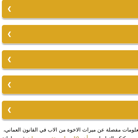
أم والإخوة لأب:
 الأخ لأب الميراث هي:
فرض والتعصيب ونذكر من حالات ميراثهن:
كر وبالأخوة الأشقاء. ومعنى الحجب شرعًا أنّه منع شخص
 معلومات مفصلة عن ميراث الاخوة من الاب في القانون العماني،