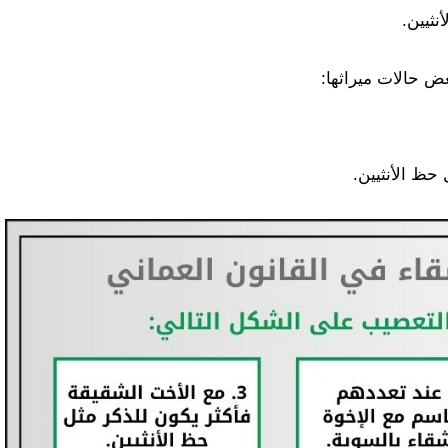
نثيين.
ض حالات ميراثها:
حظ الأنثيين.