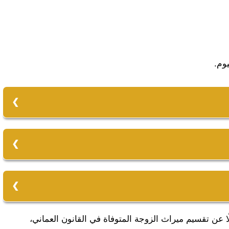
وم.
من الذكور أو الإناث:
رًا وإناثًا، وأبناء أبنائها أما أولاد بناتها فهؤلاء لايرثون.
لًا عن تقسيم ميراث الزوجة المتوفاة في القانون العماني،